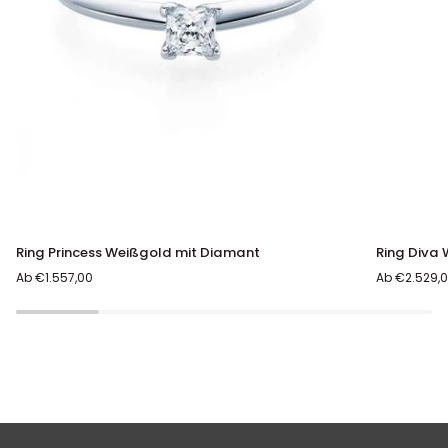
SCHNELLANSICHT
SCHNE
Ring
Ring
Ring Princess Weißgold mit Diamant
Ring Diva
Princess
Diva
Ab €1.557,00
Ab €2.529,
Weißgold
Weißgold
mit
mit
Diamant
Diamanten