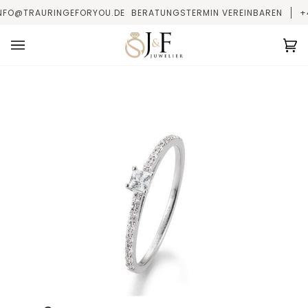
Direkt
FO@TRAURINGEFORYOU.DE
BERATUNGSTERMIN VEREINBAREN
+49
zum
Inhalt
Ei
(0